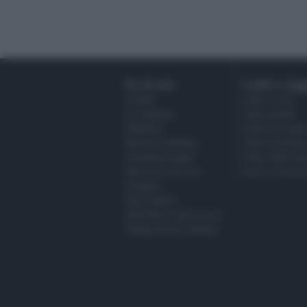
Su di noi:
Codici e legg
Contatti
Codice Civile
La redazione
Codice penale
Pubblicità
Codice procedura
Network assistenza
Codice procedur
Consulenza legale
Codice della stra
News per il tuo sito
Tutta la raccolt
Categorie
Tag Giuridici
Informativa sulla privacy
Change privacy settings