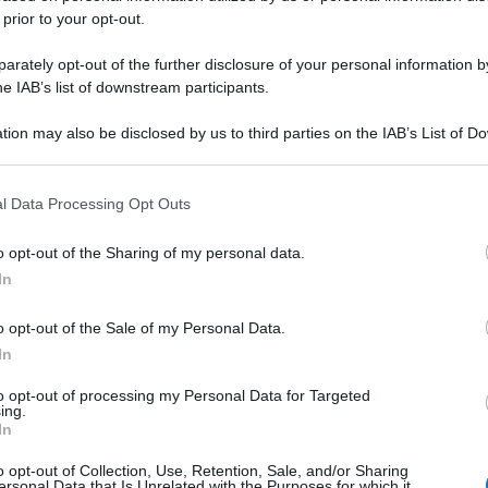
D
 prior to your opt-out.
Salva in PDF | Stampa
Ca
rately opt-out of the further disclosure of your personal information by
C
he IAB’s list of downstream participants.
In
C
tion may also be disclosed by us to third parties on the IAB’s List of 
Co
 that may further disclose it to other third parties.
C
 that this website/app uses one or more Google services and may gath
l Data Processing Opt Outs
Tu
including but not limited to your visit or usage behaviour. You may click 
 to Google and its third-party tags to use your data for below specifi
o opt-out of the Sharing of my personal data.
In
ogle consent section.
In
Cu
o opt-out of the Sale of my Personal Data.
c
In
p
I
to opt-out of processing my Personal Data for Targeted
gi
ing.
In
R
do
o opt-out of Collection, Use, Retention, Sale, and/or Sharing
ersonal Data that Is Unrelated with the Purposes for which it