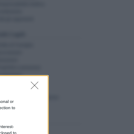
esponsabilità medica
ondominio
tti gli argomenti
ide Legali:
ritto di Famiglia
uccessioni
onazioni
roprietà e possesso
ondominio
ocazioni
bligazioni e contratti
esponsabilità civile e danno
sonal or
tte le guide
ection to
sorse Giuridiche:
nterest-
alcolo danno biologico
closed to