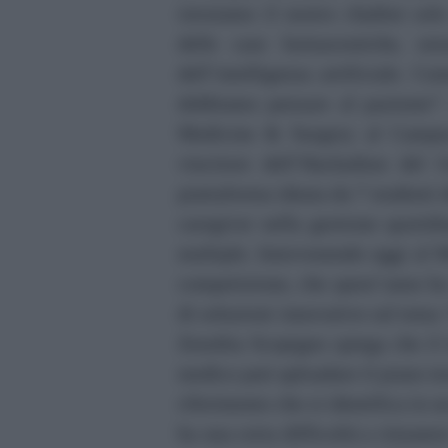
istruiamo il nostro chatbot solo
delle case farmaceutiche, se
dell’intelligenza artificiale. 
dobbiamo pensare al paziente”.
Medicine & Surgery al Campu
vincitore dell’Hackathon del 
piattaforma ideata da 7 studenti 
caregiver nella gestione quotidi
multiple. Intervenendo oggi al 
competizione, che quest’anno ha 
di soluzioni innovative sul tema 
Zenobia Scopigno spiega che il 
medico può uploadare il piano ter
riferimento che si identifica in 
ha una certa difficoltà a rimanere