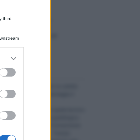
anno da morte
lcolo interessi legali
 third
alcolo interessi di mora
teressi e Rivalutazione
alcolo Termini processuali
Downstream
ntributo unificato
alcolo codice fiscale
er and store
tte le risorse»
to grant or
ed purposes
 evidenza:
re odontoiatriche errate: la cartella
linica incompleta non danneggia il
aziente
mpugnare un testamento: guida tecnico-
uridica alla nuova prova grafologica
imborso Irpef ex art. 18 Convenzione
ppie imposizioni Italia - Tunisia