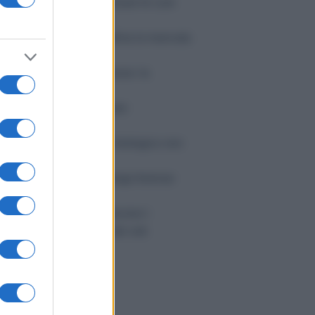
SL condannata a rimborsare le cure
nticipate per un minore
cippo: la Consulta legittima la mancata
ttenuante
trimoni tra lo stesso sesso: la
voluzione silenziosa
edico imputato: può citare
'assicurazione dell'ASL
l risarcimento del danno biologico non
entra nell'ISEE
ome scegliere un grafologo forense
fidabile
libere condominiali: decisivi i
llesimi, non il numero dei voti