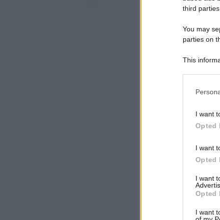
-->
third parties
You may sepa
parties on t
This informa
Participants
Please note
Persona
information 
deny consent
I want t
in below Go
Opted 
I want t
Opted 
I want 
Advertis
Opted 
I want t
of my P