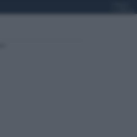
»
Seguici
»
Collabora
ter