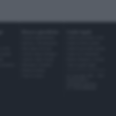
i:
Risorse giuridiche:
Guide legali:
Calcolo mantenimento
Guida di procedura civile
Interessi e Rivalutazione
Guide di diritto penale
 civile
Nota Spese Avvocati
Guida di procedura penale
a penale
Calcolo danno biologico
Guida sul Condominio
da
Calcolo codice fiscale
Diritto tributario e fiscale
a normativa
Dizionario Giuridico
Tutte le guide legali
Ebook di diritto
Tutte le risorse
@ Copyright 2001 - 2021
Studiocataldi.it
Quotidiano giuridico
P.I. IT02324600440