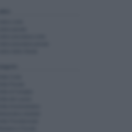
dici:
odice civile
odice penale
odice procedura civile
odice procedura penale
odice della Strada
tegorie:
ritto Civile
ritto Penale
ritto di Famiglia
ritto del Lavoro
ritto Amministrativo
fortunistica stradale
ritto Previdenziale
ibutario e Fiscale