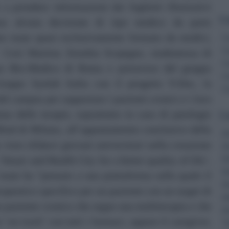
 a prendere informazioni dai foglietti illustrativi
Co
nza alcuna decisione di tipo medico da parte
Come team quasi esclusivamente formato da medici,
C
C
 Così Martina Zenobia Scopigno, studentessa di
C
s Bio-Medico di Roma e portavoce del gruppo
C
Gruppo Synlab Italia con il progetto Y-Doc, la
C
del campus per supportare i pazienti cronici e i loro
ana delle terapie, soprattutto in caso di patologie
Ca
Mind di Milano, all’appuntamento conclusivo della
Di
visto sfidarsi giovani universitari nella creazione
Di
‘Smart and Health City for a better quality of life’,
Di
Di
team ha “pensato a una piattaforma sulla quale il
Di
apeutico specifico per un paziente con un target di
In
un paziente cronico che segue una multiterapia e che
Di
 ‘on track’ con tutti i farmaci, oppure il caregiver,
Tr