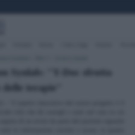
ali
Formulari
Risorse
Codici e leggi
Sentenze
Newslet
mpa Quotidiani
|
Altro
|
Archivio Attualita
▼
on Synlab: "Y-Doc sfrutta
e delle terapie"
 - "L’aspetto innovativo del nostro progetto è il
ficiale (Ai) che dà consigli e aiuti nel caso in cui
seguito di un errore da parte del paziente riguardo
 tutte le informazioni corrette e sicure, in quanto