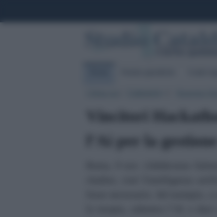
Home
Notizie giuridiche
Guide leg
Ultima ora
|
Categorie
|
Rassegna Sta
▼
Vincitori Hackath
l’Ai per la gestion
Roma, 9 nov. (Adnkronos Salute)
chatbot, cioè l'intelligenza arti
fosse necessario. Ad esempio, a 
la terapia, subentra l’Ai a dare