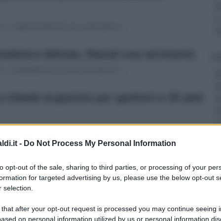
R
C
 - L'agenzia Moody's ha confermato il...
Tu
fondatore Altman, Murati ceo ad interim
Gu
 - Cambiamento ai vertici di OpenAI: ...
Di
S
 chiede ergastolo per genitori e 30 anni
D
P
C
nkronos) - Ergastolo per i genitori...
L
di.it -
Do Not Process My Personal Information
Ob
uiamo a lavorare a correttivi su casa e
R
to opt-out of the sale, sharing to third parties, or processing of your per
Tu
formation for targeted advertising by us, please use the below opt-out s
 selection.
"Siamo protagonisti dell'azione di g...
Ri
 that after your opt-out request is processed you may continue seeing i
to al Senato (2)**
C
ased on personal information utilized by us or personal information dis