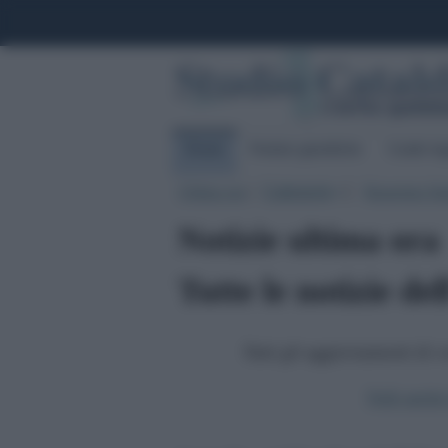
Home
Notizie giuridiche
Guide leg
Ultima ora
|
Categorie
|
Rassegna Sta
▼
Notizie ultima ora
Tutte le notizie de
Tutti gli aggiornamenti di 
Vedi anche l