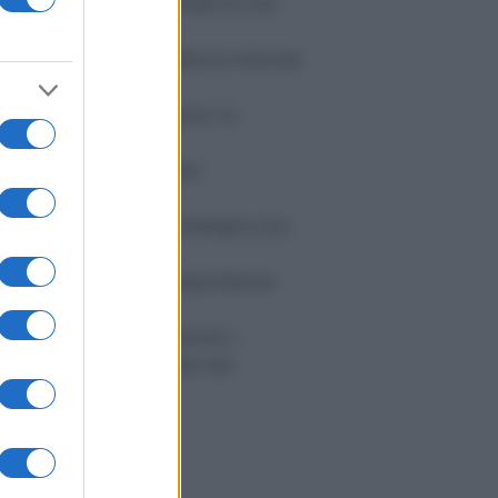
SL condannata a rimborsare le cure
nticipate per un minore
cippo: la Consulta legittima la mancata
ttenuante
trimoni tra lo stesso sesso: la
voluzione silenziosa
edico imputato: può citare
'assicurazione dell'ASL
l risarcimento del danno biologico non
entra nell'ISEE
ome scegliere un grafologo forense
fidabile
libere condominiali: decisivi i
llesimi, non il numero dei voti