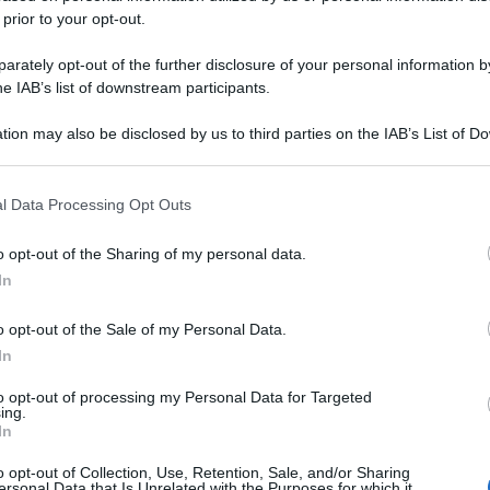
D
 prior to your opt-out.
oposta di revisione costituzionale ...
Ca
rately opt-out of the further disclosure of your personal information by
C
to al Senato**
he IAB’s list of downstream participants.
In
' stato depositato al Senato il tes...
C
tion may also be disclosed by us to third parties on the IAB’s List of 
Co
 that may further disclose it to other third parties.
C
i gesto da teppista'
 that this website/app uses one or more Google services and may gath
l Data Processing Opt Outs
Tu
including but not limited to your visit or usage behaviour. You may click 
“Se Prandini fosse stato nel p...
 to Google and its third-party tags to use your data for below specifi
o opt-out of the Sharing of my personal data.
In
ogle consent section.
 il meeting del buongoverno', domenica
In
Cu
o opt-out of the Sale of my Personal Data.
c
- Oltre 60 relatori da tutta Itali...
In
p
I
to opt-out of processing my Personal Data for Targeted
lati quattro affermazioni non vere'
gi
ing.
In
R
 "Debbo registrare con rammarico che ...
do
o opt-out of Collection, Use, Retention, Sale, and/or Sharing
ersonal Data that Is Unrelated with the Purposes for which it