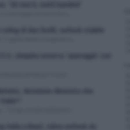
za. "26 morti, molti bambini"
Co
Un raid israeliano nel sud di Gaza h...
C
rating di due livelli, outlook stabile
C
C
 - L'agenzia Moody's ha annunciato di...
C
C
5-2, cinquina azzurra: 'spareggio' con
Ca
 la Macedonia del Nord per 5-2 nel m...
Di
Di
isfatto, decisione dimostra che
Di
Di
Italia**
Di
 - "Accolgo con molta soddisfazione l...
In
Di
 Italia a Baa3, rialza outlook da
Tr