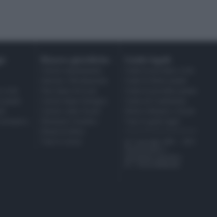
i:
Risorse giuridiche:
Guide legali:
Calcolo mantenimento
Guida di procedura civile
Interessi e Rivalutazione
Guide di diritto penale
 civile
Nota Spese Avvocati
Guida di procedura penale
a penale
Calcolo danno biologico
Guida sul Condominio
da
Calcolo codice fiscale
Diritto tributario e fiscale
a normativa
Dizionario Giuridico
Tutte le guide legali
Ebook di diritto
Tutte le risorse
@ Copyright 2001 - 2021
Studiocataldi.it
Quotidiano giuridico
P.I. IT02324600440