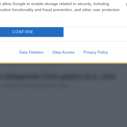
o allow Google to enable storage related to security, including
ntinente del futuro, Network catalizza
cation functionality and fraud prevention, and other user protection.
“L’evento di oggi è stat...
CONFIRM
spettiamo Meloni in Parlamento sul
Data Deletion
Data Access
Privacy Policy
 “Dopo mesi di rinvii Giorgia M...
ve delegazione Civita guidata da G. Letta
Il presidente della Repubblica Sergio...