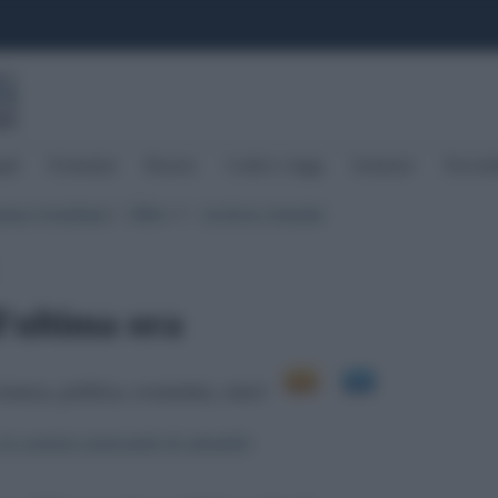
ali
Formulari
Risorse
Codici e leggi
Sentenze
Newslet
mpa Quotidiani
|
Altro
|
Archivio Attualita
▼
ll'ultima ora
cronaca, politica, economia, esteri
e notizie principali di attualità