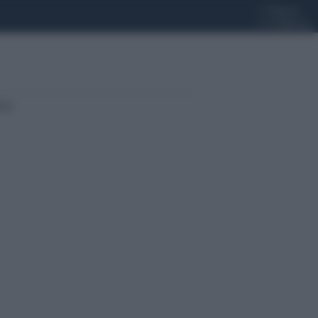
»
Seguici
»
Collabora
ter