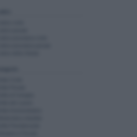
dici:
odice civile
odice penale
odice procedura civile
odice procedura penale
odice della Strada
tegorie:
ritto Civile
ritto Penale
ritto di Famiglia
ritto del Lavoro
ritto Amministrativo
fortunistica stradale
ritto Previdenziale
ibutario e Fiscale