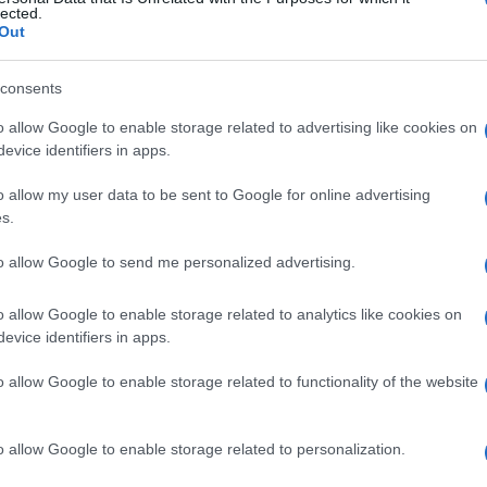
A
lected.
o elezione diretta, altro che
a
Out
S
a
consents
"Il M5S dice no all’elezione d...
Ma
o allow Google to enable storage related to advertising like cookies on
ri
tellini rossi, da Conte a Meloni 145
evice identifiers in apps.
M
*
l
o allow my user data to be sent to Google for online advertising
s.
I
Non ci sono solo i balneari e l'asse...
ri
to allow Google to send me personalized advertising.
C
i e più CO2 ma in arrivo una Green Week
af
o allow Google to enable storage related to analytics like cookies on
Arriva il Black Friday ma sconti paz...
De
evice identifiers in apps.
mi
): "Priorità sono accesso a energia ed
o allow Google to enable storage related to functionality of the website
o allow Google to enable storage related to personalization.
“La priorità in Costa d'Avorio...