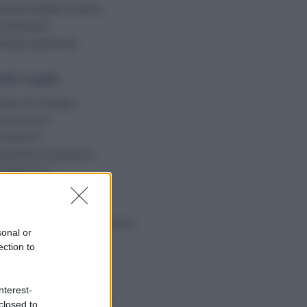
esponsabilità medica
ondominio
tti gli argomenti
ide Legali:
ritto di Famiglia
uccessioni
onazioni
roprietà e possesso
ondominio
ocazioni
bligazioni e contratti
esponsabilità civile e danno
sonal or
tte le guide
ection to
sorse Giuridiche:
nterest-
alcolo danno biologico
closed to