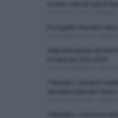
Israele, raid nel sud di Ga
18/11 (07:39) Gaza, 18 nov. (Adnkronos) - 
Portogallo: Moody's rialza 
17/11 (23:58) Roma, 17 nov. - (Adnkronos)
Italia-Macedonia del Nord 
Ucraina per Euro 2024
17/11 (23:47) (Adnkronos) - L'Italia batte
**Moody's: Giorgetti sodd
facciamo bene per futuro 
17/11 (22:51) Roma, 17 nov. - (Adnkronos)
**Moody's: conferma rating