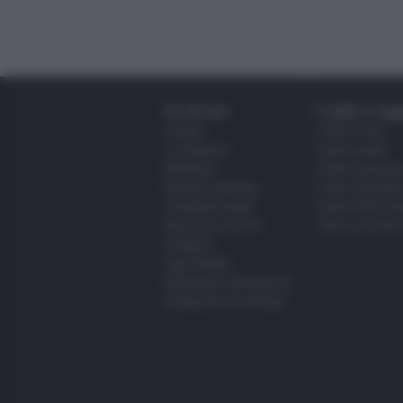
Su di noi:
Codici e legg
Contatti
Codice Civile
La redazione
Codice penale
Pubblicità
Codice procedura
Network assistenza
Codice procedur
Consulenza legale
Codice della stra
News per il tuo sito
Tutta la raccolt
Categorie
Tag Giuridici
Informativa sulla privacy
Change privacy settings