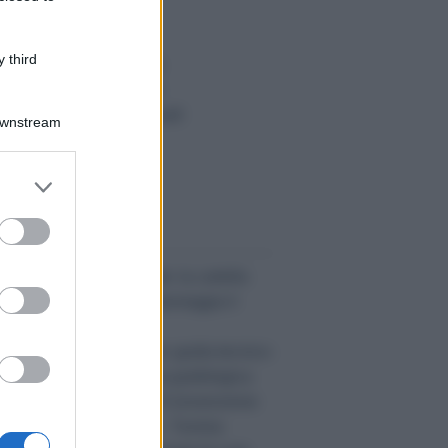
anno da morte
lcolo interessi legali
 third
alcolo interessi di mora
teressi e Rivalutazione
alcolo Termini processuali
Downstream
ntributo unificato
alcolo codice fiscale
er and store
tte le risorse»
to grant or
ed purposes
 evidenza:
re odontoiatriche errate: la cartella
linica incompleta non danneggia il
aziente
mpugnare un testamento: guida tecnico-
uridica alla nuova prova grafologica
imborso Irpef ex art. 18 Convenzione
ppie imposizioni Italia - Tunisia