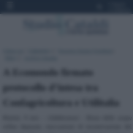
»
Seguici
»
Collabora
Ultima ora
|
Categorie
|
Rassegna Stampa Quotidiani
|
▼
Altro
|
Archivio Attualita
▼
A Ecomondo firmato
protocollo d’intesa tra
Confagricoltura e Utilitalia
Rimini, 9 nov. - (Adnkronos) - Riuso delle acque
reflue depurate, meccanismi di incentivazione del