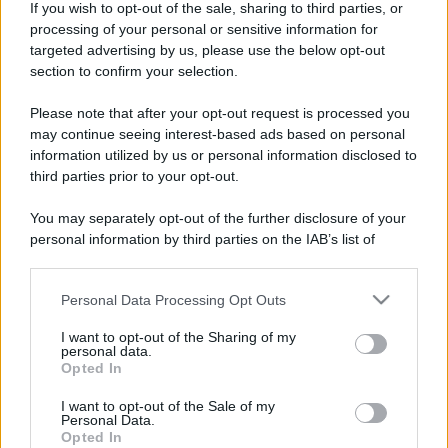
Salva in PDF | Stampa
If you wish to opt-out of the sale, sharing to third parties, or
processing of your personal or sensitive information for
targeted advertising by us, please use the below opt-out
section to confirm your selection.
Su di noi:
Contatti
Please note that after your opt-out request is processed you
La redazione
may continue seeing interest-based ads based on personal
Pubblicità
information utilized by us or personal information disclosed to
Network assistenza
third parties prior to your opt-out.
Consulenza legale
News per il tuo sito
You may separately opt-out of the further disclosure of your
Categorie
personal information by third parties on the IAB’s list of
Tag Giuridici
downstream participants.
Informativa sulla privacy
Change privacy settings
Personal Data Processing Opt Outs
This information may also be disclosed by us to third parties
on the IAB’s List of Downstream Participants that may further
I want to opt-out of the Sharing of my
disclose it to other third parties.
personal data.
Codici e leggi:
Opted In
Please note that this website/app uses one or more Google
Codice Civile
services and may gather and store information including but
Codice penale
I want to opt-out of the Sale of my
Personal Data.
not limited to your visit or usage behaviour. You may click to
Codice procedura civile
Opted In
grant or deny consent to Google and its third-party tags to