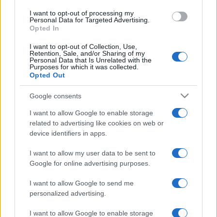
Codice procedura penale
use your data for below specified purposes in below Google
Codice della strada
I want to opt-out of processing my
consent section.
Personal Data for Targeted Advertising.
Tutta la raccolta normativa
Opted In
I want to opt-out of Collection, Use,
Risorse giuridiche:
Retention, Sale, and/or Sharing of my
Personal Data that Is Unrelated with the
Calcolo mantenimento
Purposes for which it was collected.
Opted Out
Interessi e Rivalutazione
Nota Spese Avvocati
Google consents
Calcolo danno biologico
Calcolo codice fiscale
I want to allow Google to enable storage
Dizionario Giuridico
related to advertising like cookies on web or
Ebook di diritto
device identifiers in apps.
Tutte le risorse
I want to allow my user data to be sent to
Google for online advertising purposes.
Guide legali:
Guida di procedura civile
I want to allow Google to send me
Guide di diritto penale
personalized advertising.
Guida di procedura penale
Guida sul Condominio
I want to allow Google to enable storage