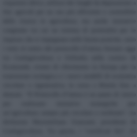
risparmio idrico, utilizzo dei fanghi da depurazione a
fini agricoli per un uso più efficiente e sostenibile
della risorsa in agricoltura, ma anche iniziative
congiunte tra cui un sistema di premialità per le
imprese che si impegnano nelle buone pratiche, sono
i temi al centro del protocollo d’intesa firmato oggi
tra Confagricoltura e Utilitalia nella cornice di
Ecomondo, evento di riferimento in Europa per la
transizione ecologica e i nuovi modelli di economia
circolare e rigenerativa, in corso a Rimini fino a
domani. “Il Protocollo d’intesa è un punto di inizio
per realizzare iniziative strategiche per
un’agricoltura sempre più circolare e resiliente", ha
dichiarato Massimiliano Giansanti, presidente di
Confagricoltura. Tra queste, i “certificati blu”, da