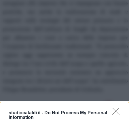
assegnare alle imprese che si impegnano con buone
pratiche, ma anche la realizzazione di studi e
rapporti sulle strategie del settore primario e la
promozione dell’utilizzo di fanghi da depurazione
per abbattere i costi a carico delle imprese per
l’acquisto di fertilizzanti tradizionali. “Il protocollo
siglato oggi rappresenta un esempio concreto di
dialogo tra l’uso civile dell’acqua e quello agricolo,
e promuove la necessità sostenere un approccio
integrato tra i diversi usi dell’acqua”, ha sottolineato
Filippo Brandolini, presidente di Utilitalia.
Altre notizie dell'ultima ora
studiocataldi.it -
Do Not Process My Personal
Information
-->