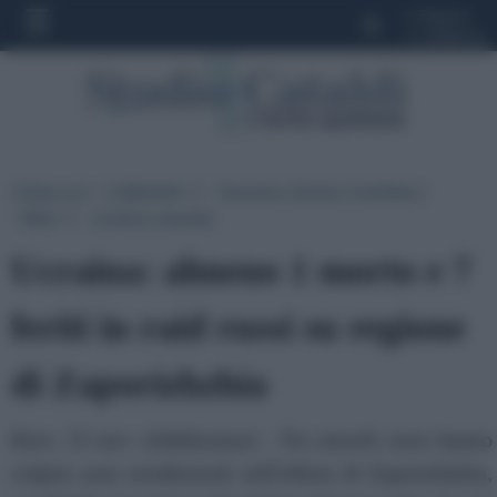
»
Seguici
»
Collabora
Ultima ora
|
Categorie
|
Rassegna Stampa Quotidiani
|
▼
Altro
|
Archivio Attualita
▼
Ucraina: almeno 1 morto e 7
feriti in raid russi su regione
di Zaporizhzhia
Kiev, 15 nov. (Adnkronos) - Tre missili russi hanno
colpito aree residenziali nell'oblast di Zaporizhzhia,