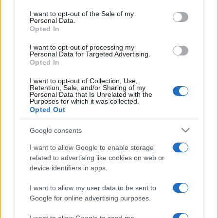
Please note that this website/app uses one or more Google
Risorse giuridiche:
services and may gather and store information including but
I want to opt-out of the Sale of my
Personal Data.
Calcolo mantenimento
not limited to your visit or usage behaviour. You may click to
Opted In
Interessi e Rivalutazione
grant or deny consent to Google and its third-party tags to
Nota Spese Avvocati
use your data for below specified purposes in below Google
I want to opt-out of processing my
Calcolo danno biologico
consent section.
Personal Data for Targeted Advertising.
Calcolo codice fiscale
Opted In
Dizionario Giuridico
I want to opt-out of Collection, Use,
Ebook di diritto
Retention, Sale, and/or Sharing of my
Tutte le risorse
Personal Data that Is Unrelated with the
Purposes for which it was collected.
Opted Out
Guide legali:
Google consents
Guida di procedura civile
I want to allow Google to enable storage
Guide di diritto penale
related to advertising like cookies on web or
Guida di procedura penale
device identifiers in apps.
Guida sul Condominio
Diritto tributario e fiscale
I want to allow my user data to be sent to
Tutte le guide legali
Google for online advertising purposes.
@ Copyright 2001 - 2021