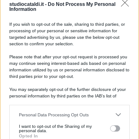
Contatti
studiocataldi.it -
Do Not Process My Personal
Information
La redazione
Pubblicità
Network assistenza
If you wish to opt-out of the sale, sharing to third parties, or
Consulenza legale
processing of your personal or sensitive information for
News per il tuo sito
targeted advertising by us, please use the below opt-out
Categorie
section to confirm your selection.
Tag Giuridici
Informativa sulla privacy
Please note that after your opt-out request is processed you
Change privacy settings
may continue seeing interest-based ads based on personal
information utilized by us or personal information disclosed to
third parties prior to your opt-out.
Codici e leggi:
You may separately opt-out of the further disclosure of your
Codice Civile
personal information by third parties on the IAB’s list of
Codice penale
downstream participants.
Codice procedura civile
Codice procedura penale
Personal Data Processing Opt Outs
This information may also be disclosed by us to third parties
Codice della strada
on the IAB’s List of Downstream Participants that may further
Tutta la raccolta normativa
I want to opt-out of the Sharing of my
disclose it to other third parties.
personal data.
Opted In