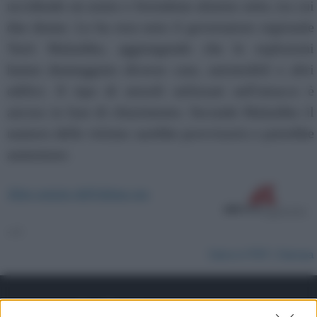
uccidendo un uomo e ferendone almeno sette, tra cui
due donne. Lo ha reso noto il governatore regionale
Yurii Malashko, aggiungendo che le esplosioni
hanno danneggiato diverse case, automobili e altri
edifici. Il tipo di missili utilizzati nell'attacco è
ancora in fase di chiarimento. Secondo Malashko il
numero delle vittime sarebbe provvisorio e potrebbe
aumentare.
Altre notizie dell'ultima ora
-->
Salva in PDF | Stampa
Su di noi: