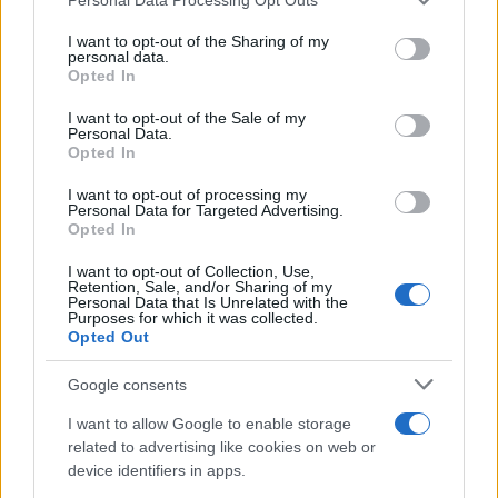
This information may also be disclosed by us to third parties
La redazione
on the IAB’s List of Downstream Participants that may further
Pubblicità
I want to opt-out of the Sharing of my
disclose it to other third parties.
personal data.
Network assistenza
Opted In
Consulenza legale
Please note that this website/app uses one or more Google
News per il tuo sito
services and may gather and store information including but
I want to opt-out of the Sale of my
Categorie
Personal Data.
not limited to your visit or usage behaviour. You may click to
Tag Giuridici
Opted In
grant or deny consent to Google and its third-party tags to
Informativa sulla privacy
use your data for below specified purposes in below Google
I want to opt-out of processing my
Change privacy settings
consent section.
Personal Data for Targeted Advertising.
Opted In
I want to opt-out of Collection, Use,
Codici e leggi:
Retention, Sale, and/or Sharing of my
Codice Civile
Personal Data that Is Unrelated with the
Purposes for which it was collected.
Codice penale
Opted Out
Codice procedura civile
Codice procedura penale
Google consents
Codice della strada
Tutta la raccolta normativa
I want to allow Google to enable storage
related to advertising like cookies on web or
device identifiers in apps.
Risorse giuridiche: