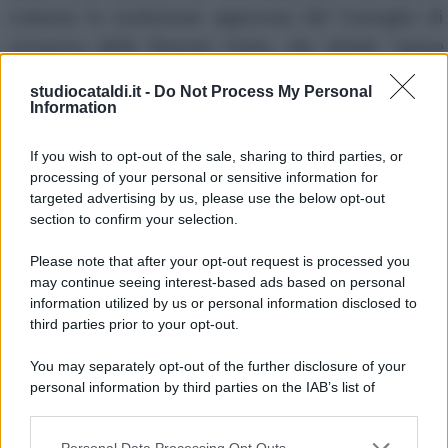
contesta la risoluzione approvata dal Consiglio di
sicurezza delle Nazioni Unite, che chiede "pause
umanitarie estese" nella Striscia di Gaza. In una
studiocataldi.it -
Do Not Process My Personal
nota, il ministero degli Esteri ha affermato che “non
Information
c’è spazio per pause umanitarie fino a quando 239
If you wish to opt-out of the sale, sharing to third parties, or
ostaggi sono ancora nelle mani dei terroristi di
processing of your personal or sensitive information for
Hamas".
targeted advertising by us, please use the below opt-out
section to confirm your selection.
Altre notizie dell'ultima ora
Please note that after your opt-out request is processed you
may continue seeing interest-based ads based on personal
-->
information utilized by us or personal information disclosed to
third parties prior to your opt-out.
Salva in PDF | Stampa
You may separately opt-out of the further disclosure of your
personal information by third parties on the IAB’s list of
downstream participants.
Su di noi:
Contatti
Personal Data Processing Opt Outs