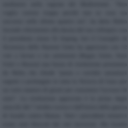
mediatore nella regione del Medioriente. ''Non
voglio correre troppo perché non so cosa sia
successo nelle ultime quattro ore'', ha detto Biden
facendo riferimento alla durata del suo colloquio con
il presidente cinese Xi Jinping. Ieri il Consiglio di
Sicurezza delle Nazioni Unite ha approvato con 12
voti a favore e tre astensioni (Regno Unito, Stati
Uniti e Russia) una bozza di risoluzione presentata
da Malta che chiede "pause e corridoi umanitari
urgenti e prolungate in tutta la Striscia di Gaza per
un certo numero di giorni per consentire l'accesso di
aiuti". La risoluzione approvata è la prima dagli
attacchi del 7 ottobre scorso e dall'inizio della guerra
di Israele contro Hamas. Tutti i precedenti tentativi
erano stati bloccati dai veti incrociati. Ma Israele