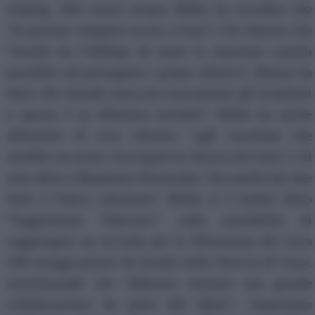
Jinping. Allo stesso tempo, Biden ha ricordato che
"le persone vengono uccise a Gaza" e ha chiarito che
"Israele ha l'obbligo di usare la massima cautela
possibile nel perseguire i propri obiettivi. Hamas ha
detto che intende attaccare nuovamente gli israeliani
e questo è un dilemma terribile''. Biden ha anche
affermato di aver chiarito "agli israeliani che
sarebbe un errore rioccupare la Striscia di Gaza" e di
aver detto a Benjamin Netanyahu "che quella dei due
Stati è l'unica soluzione". Biden si è inoltre detto
''leggermente fiducioso'' sulla possibilità di
raggiungere un accordo per la liberazione dei circa
240 ostaggi portati da Israele nella Striscia di Gaza,
sottolineando che ''abbiamo ottenuto una grande
collaborazione da parte del Qatar'', importante