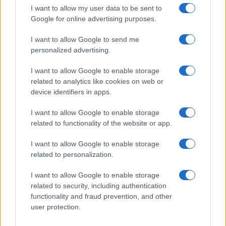
I want to allow my user data to be sent to
Calcolo mantenimento
Google for online advertising purposes.
Interessi e Rivalutazione
Nota Spese Avvocati
I want to allow Google to send me
Calcolo danno biologico
personalized advertising.
Calcolo codice fiscale
Dizionario Giuridico
I want to allow Google to enable storage
Ebook di diritto
related to analytics like cookies on web or
Tutte le risorse
device identifiers in apps.
I want to allow Google to enable storage
Guide legali:
related to functionality of the website or app.
Guida di procedura civile
Guide di diritto penale
I want to allow Google to enable storage
Guida di procedura penale
related to personalization.
Guida sul Condominio
Diritto tributario e fiscale
I want to allow Google to enable storage
Tutte le guide legali
related to security, including authentication
functionality and fraud prevention, and other
user protection.
@ Copyright 2001 - 2021
Studiocataldi.it
Quotidiano giuridico