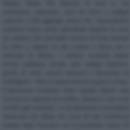
Brigata Nahal. Nel deposito di armi vi era
attrezzatura subacquea, armi da fuoco e ordigni
esplosivi. L'Idf aggiunge inoltre che i paracadutisti
israeliani hanno anche individuato depositi di armi
ed esplosivi nel nord della Striscia di Gaza durante
la notte a seguito di uno scontro a fuoco con i
miliziani di Hamas. I militari israeliani hanno
trovato giubbotti suicidi, altri ordigni esplosivi,
giochi di ruolo, missili anticarro e documenti di
intelligence. "Non so quanto durerà la guerra a Gaza.
L'operazione israeliana finirà quando Hamas non
avrà più la capacità di uccidere, abusare e fare cose
orribili agli israeliani''. Lo ha dichiarato il presidente
americano Joe Biden nel corso di una conferenza
stampa dopo l'incontro con il presidente cinese Xi