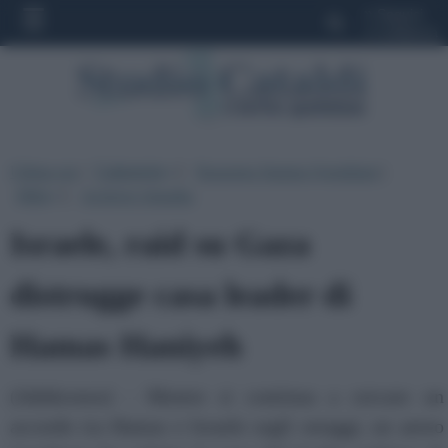
»
Seguici
»
Collabora
Ultima ora
|
Categorie
|
Rassegna Stampa Quotidiani
|
▼
Altro
|
Archivio Attualita
▼
Israele, raid su Gaza
distrugge casa leader di
Hamas Haniyeh
(Adnkronos) - Mentre si continua a cercare un
accordo tra Hamas e Israele sugli ostaggi, un aereo