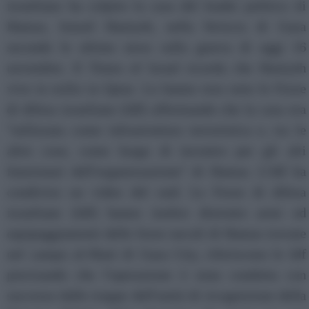
israeliano ha colpito la casa del leader politico di
Hamas, Ismail Haniyeh, nella Striscia di Gaza
secondo le ultime news sulla guerra di oggi 16
novembre. Il Times of Israel ricorda che Haniyeh
vive in esilio in Qatar. Lo hanno reso noto le Forze
di difesa israeliane (Idf) affermando che la casa era
''utilizzata come infrastruttura terroristica e, tra le
altre cose, come luogo di incontro per gli alti
funzionari dell'organizzazione'' di Hamas. L'Idf ha
condiviso un video del raid. Le Forze di difesa
israeliane (Idf) hanno inoltre distrutto armi ed
equipaggiamenti delle forze navali di Hamas trovate
nel campo al-Shati di Gaza City, riferiscono le Idf
precisando che l'operazione è stata condotta con
successo dalle truppe dell'unità di ricognizione della