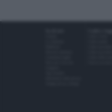
Su di noi:
Codici e legg
Contatti
Codice Civile
La redazione
Codice penale
Pubblicità
Codice procedura
Network assistenza
Codice procedur
Consulenza legale
Codice della stra
News per il tuo sito
Tutta la raccolt
Categorie
Tag Giuridici
Informativa sulla privacy
Change privacy settings