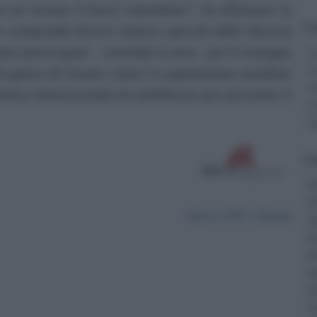
re un cessate il fuoco immediato", ha affermato in
Co
e comprende diversi relatori speciali delle Nazioni
e preoccupati - conclude la nota - per il sostegno
C
C
di guerra di Israele contro la popolazione assediata
C
stema internazionale di mobilitarsi per prevenire il
C
C
Ca
Di
Di
Salva in PDF | Stampa
Di
Di
Di
In
Di
Tr