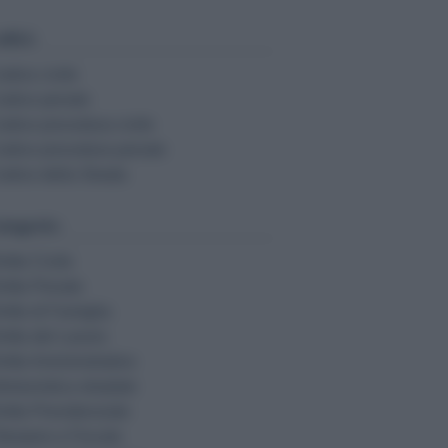
dici:
odice civile
odice penale
odice procedura civile
odice procedura penale
odice della Strada
tegorie:
ritto Civile
ritto Penale
ritto di Famiglia
ritto del Lavoro
ritto Amministrativo
fortunistica stradale
ritto Previdenziale
ibutario e Fiscale