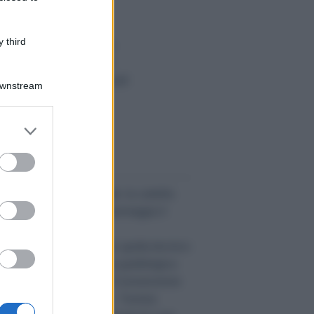
anno da morte
lcolo interessi legali
 third
alcolo interessi di mora
teressi e Rivalutazione
alcolo Termini processuali
Downstream
ntributo unificato
alcolo codice fiscale
er and store
tte le risorse»
to grant or
ed purposes
 evidenza:
re odontoiatriche errate: la cartella
linica incompleta non danneggia il
aziente
mpugnare un testamento: guida tecnico-
uridica alla nuova prova grafologica
imborso Irpef ex art. 18 Convenzione
ppie imposizioni Italia - Tunisia