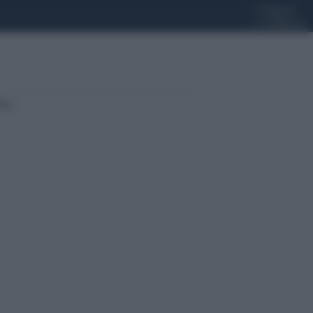
»
Seguici
»
Collabora
ter