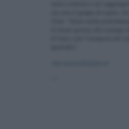
nostra richiesta e nel raggiunge
una nota il gruppo di esperti, ch
Unite. “Siamo anche profondament
di alcuni governi alla strategia 
di Gaza e per l’incapacità del si
genocidio”.
Altre notizie dell'ultima ora
-->