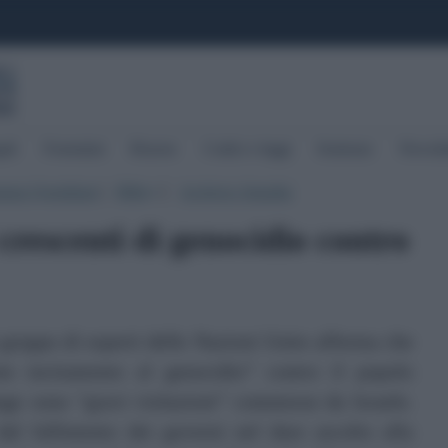
ali
Formulari
Risorse
Codici e leggi
Sentenze
Newslet
mpa Quotidiani
|
Altro
|
Archivio Attualita
▼
crescenti di genocidio contro
gruppo di esperti delle Nazioni Unite afferma che
te incitamento al genocidio” contro il popolo
unge sono “gravi violazioni” commesse da Israele.
al fallimento dei governi nel dare ascolto alla