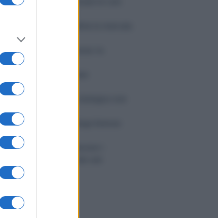
SL condannata a rimborsare le cure
nticipate per un minore
cippo: la Consulta legittima la mancata
ttenuante
trimoni tra lo stesso sesso: la
voluzione silenziosa
edico imputato: può citare
'assicurazione dell'ASL
l risarcimento del danno biologico non
entra nell'ISEE
ome scegliere un grafologo forense
fidabile
libere condominiali: decisivi i
llesimi, non il numero dei voti