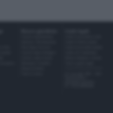
i:
Risorse giuridiche:
Guide legali:
Calcolo mantenimento
Guida di procedura civile
Interessi e Rivalutazione
Guide di diritto penale
 civile
Nota Spese Avvocati
Guida di procedura penale
a penale
Calcolo danno biologico
Guida sul Condominio
da
Calcolo codice fiscale
Diritto tributario e fiscale
a normativa
Dizionario Giuridico
Tutte le guide legali
Ebook di diritto
Tutte le risorse
@ Copyright 2001 - 2021
Studiocataldi.it
Quotidiano giuridico
P.I. IT02324600440