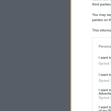
third parties
You may sepa
parties on t
This informa
Participants
Please note
Persona
information 
deny consent
I want t
in below Go
Opted 
I want t
Opted 
I want 
Advertis
Opted 
I want t
of my P