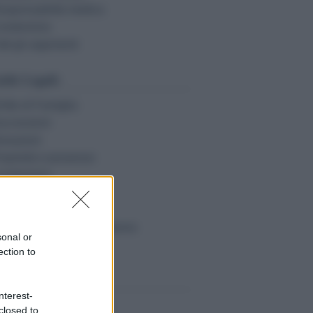
esponsabilità medica
ondominio
tti gli argomenti
ide Legali:
ritto di Famiglia
uccessioni
onazioni
roprietà e possesso
ondominio
ocazioni
bligazioni e contratti
esponsabilità civile e danno
sonal or
tte le guide
ection to
sorse Giuridiche:
nterest-
alcolo danno biologico
closed to