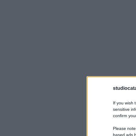
studiocatal
If you wish 
sensitive in
confirm your
Please note
based ads b