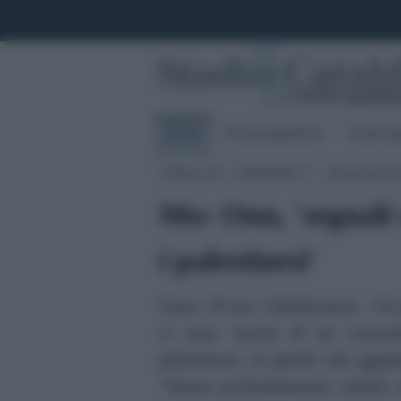
Home
Notizie giuridiche
Guide leg
Ultima ora
|
Categorie
|
Rassegna Sta
▼
Mo: Onu, 'segnali 
i palestinesi'
Gaza, 16 nov. (Adnkronos) - Un 
ci sono “prove di un crescen
palestinese, in quelle che aggi
"Siamo profondamente turbati d