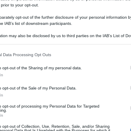
D
 prior to your opt-out.
Ca
rately opt-out of the further disclosure of your personal information by
C
he IAB’s list of downstream participants.
In
C
tion may also be disclosed by us to third parties on the IAB’s List of 
Co
 that may further disclose it to other third parties.
C
 that this website/app uses one or more Google services and may gath
l Data Processing Opt Outs
Tu
including but not limited to your visit or usage behaviour. You may click 
 to Google and its third-party tags to use your data for below specifi
o opt-out of the Sharing of my personal data.
In
ogle consent section.
In
Cu
o opt-out of the Sale of my Personal Data.
c
In
p
I
to opt-out of processing my Personal Data for Targeted
gi
ing.
In
R
do
o opt-out of Collection, Use, Retention, Sale, and/or Sharing
ersonal Data that Is Unrelated with the Purposes for which it