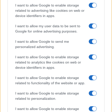
Tutta la raccolta normativa
I want to allow Google to enable storage
related to advertising like cookies on web or
device identifiers in apps.
Risorse giuridiche:
I want to allow my user data to be sent to
Calcolo mantenimento
Google for online advertising purposes.
Interessi e Rivalutazione
Nota Spese Avvocati
I want to allow Google to send me
Calcolo danno biologico
personalized advertising.
Calcolo codice fiscale
Dizionario Giuridico
I want to allow Google to enable storage
Ebook di diritto
related to analytics like cookies on web or
Tutte le risorse
device identifiers in apps.
I want to allow Google to enable storage
Guide legali:
related to functionality of the website or app.
Guida di procedura civile
Guide di diritto penale
I want to allow Google to enable storage
Guida di procedura penale
related to personalization.
Guida sul Condominio
Diritto tributario e fiscale
I want to allow Google to enable storage