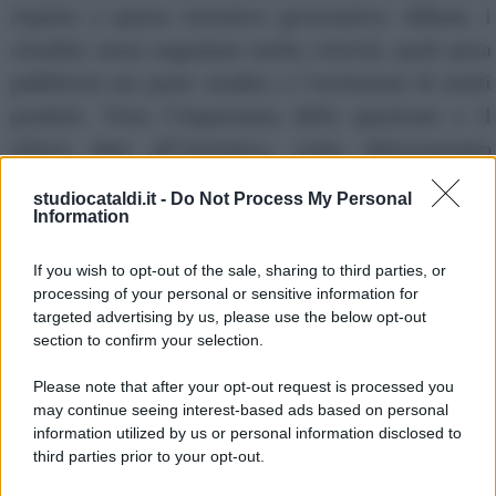
rispetto a questa iniziativa governativa: ebbene, i
cittadini stessi segnalano molte criticità, quali poca
pubblicità nei punti vendita o l’esclusione di molti
prodotti. Vista l’importanza della questione e il
rilievo dato all’iniziativa, come Altroconsumo
abbiamo deciso di aprire un osservatorio con cui
studiocataldi.it -
Do Not Process My Personal
continueremo a monitorarne la situazione per tutta la
Information
durata del Trimestre, per verificarne l’evoluzione e
If you wish to opt-out of the sale, sharing to third parties, or
poterne valutare alla fine l’effettiva efficacia per le
processing of your personal or sensitive information for
famiglie italiane.”
targeted advertising by us, please use the below opt-out
section to confirm your selection.
Altre notizie dell'ultima ora
Please note that after your opt-out request is processed you
may continue seeing interest-based ads based on personal
-->
information utilized by us or personal information disclosed to
third parties prior to your opt-out.
Salva in PDF | Stampa