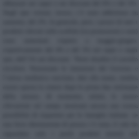
abbassati nei super e nei discount del 6% e del 3%.
Negli iper visitati, invece, c’è stato addirittura un
aumento, del 2%. In generale, però, i prezzi di tutti i
prodotti rilevati sullo scaffale (tra promozioni e non)
sono aumentati rispetto a maggio-giugno:
rispettivamente del 4% e del 5% nei super e negli
iper, dell’1% nei discount. “Parte sbiadito il carrello
tricolore. Nonostante le intenzioni del Governo e
l’attesa mediatica suscitata, dati alla mano, sembra
essere questa la sintesi dopo le prime due settimane
della misura. Al momento, infatti, le nostre
rilevazioni sul campo mostrano ancora una scarsa
possibilità di risparmio per le famiglie italiane: se
una lieve diminuzione di prezzo c’è stata, il calo ha
riguardato solo i pochi prodotti inseriti nel