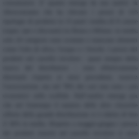
consumatori. E' quanto emerge da una analisi di
Altroconsumo che ha rilevato i prezzi di 125
tipologie di prodotto in 15 punti vendita di 8 catene
(super, iper e discount) tra Roma e Milano: in media
solo 24 categorie sono scontate e mancano alimenti
come l'olio di oliva, l'acqua e i freschi. I prezzi dei
prodotti nel carrello tricolore - quasi sempre della
marca del distributore - sono effettivamente
diminuiti rispetto ai mesi precedenti, osserva
l'associazione, ma nel 78% dei casi non sono i più
economici sullo scaffale. Dall’analisi emerge poi
che nel frattempo il numero delle altre classiche
offerte della grande distribuzione si è ridotto di ben
il 36% in media. Rispetto a maggio-giugno i prezzi
dei prodotti inseriti nel carrello tricolore si sono