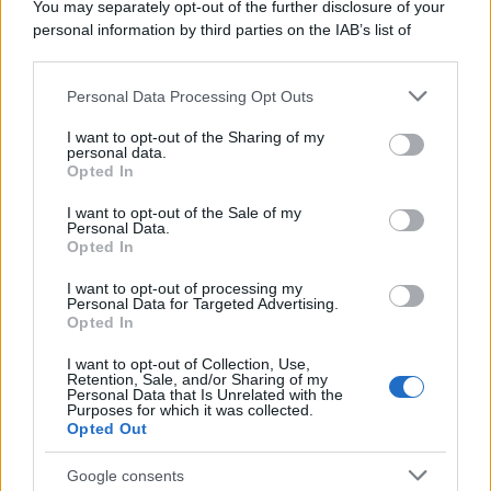
You may separately opt-out of the further disclosure of your
personal information by third parties on the IAB’s list of
downstream participants.
Su di noi:
Contatti
Personal Data Processing Opt Outs
This information may also be disclosed by us to third parties
La redazione
on the IAB’s List of Downstream Participants that may further
Pubblicità
I want to opt-out of the Sharing of my
disclose it to other third parties.
personal data.
Network assistenza
Opted In
Consulenza legale
Please note that this website/app uses one or more Google
News per il tuo sito
services and may gather and store information including but
I want to opt-out of the Sale of my
Categorie
Personal Data.
not limited to your visit or usage behaviour. You may click to
Tag Giuridici
Opted In
grant or deny consent to Google and its third-party tags to
Informativa sulla privacy
use your data for below specified purposes in below Google
I want to opt-out of processing my
Change privacy settings
consent section.
Personal Data for Targeted Advertising.
Opted In
I want to opt-out of Collection, Use,
Codici e leggi:
Retention, Sale, and/or Sharing of my
Codice Civile
Personal Data that Is Unrelated with the
Purposes for which it was collected.
Codice penale
Opted Out
Codice procedura civile
Codice procedura penale
Google consents
Codice della strada