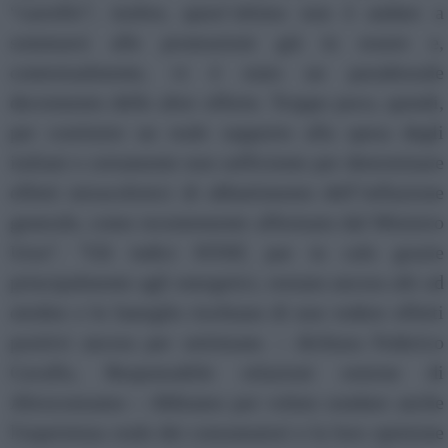
“carrello”; inoltre, quest’ultimo non è andato a
sommarsi alle promozioni già in essere e,
contestualmente, vi è stato un paradossale
decremento delle altre offerte. Troppo poco, quindi,
per costituire un reale supporto alla spesa degli
italiani e certamente non sufficiente per determinare
effetti miracolistici di abbattimento dell’inflazione
generale, come recentemente affermato dal Ministro
Urso". "Gli indici ISTAT, pur in calo grazie
principalmente agli energetici, restano ancora alti ad
ottobre e le famiglie rischiano di non vedere effetti
positivi ancora per settimane. – dichiara Federico
Cavallo, Responsabile relazioni esterne di
Altroconsumo – Abbiamo poi voluto sondare anche
l'esperienza reale dei consumatori e la loro opinione