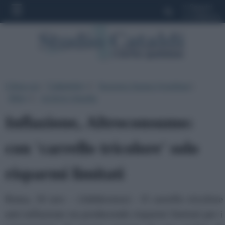
»
Seguici
»
Collabora
Ultima ora
|
Categorie
|
Rassegna Stampa Quotidiani
|
▼
Altro
|
Archivio Attualita
▼
Inflazione, Altroconsumo:
con 'carrello tricolore' solo
risparmi limitati
Roma, 16 nov. - (Adnkronos) - Il carrello tricolore
anti-inflazione sta producendo risparmi limitati per i