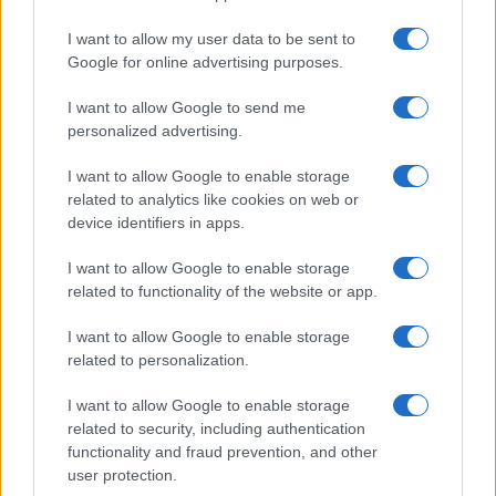
Risorse giuridiche:
I want to allow my user data to be sent to
Calcolo mantenimento
Google for online advertising purposes.
Interessi e Rivalutazione
Nota Spese Avvocati
I want to allow Google to send me
Calcolo danno biologico
personalized advertising.
Calcolo codice fiscale
Dizionario Giuridico
I want to allow Google to enable storage
Ebook di diritto
related to analytics like cookies on web or
Tutte le risorse
device identifiers in apps.
I want to allow Google to enable storage
Guide legali:
related to functionality of the website or app.
Guida di procedura civile
Guide di diritto penale
I want to allow Google to enable storage
Guida di procedura penale
related to personalization.
Guida sul Condominio
Diritto tributario e fiscale
I want to allow Google to enable storage
Tutte le guide legali
related to security, including authentication
functionality and fraud prevention, and other
user protection.
@ Copyright 2001 - 2021
Studiocataldi.it