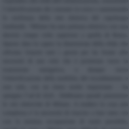
rispondere alle sfide dell’urbanizzazione, sostenendo
l’elettrificazione dei consumi in corso e aumentando
la resilienza della rete elettrica del capoluogo
lombardo. “Milano ha una potenza elettrica con una
densità cinque volte superiore a quella di Roma.
Questo dato fa capire la dimensione della sfida che
affronta Unareti tutti i giorni per far fronte alle
necessità di una città che è proiettata verso la
transizione energetica, e dunque verso
l'elettrificazione della mobilità, del riscaldamento e
non solo, con un ritmo molto importante - ha
spiegato l’ad di A2A - Dobbiamo quindi potenziare
le reti elettriche di Milano. A rendere la cosa più
complessa è la necessità di riuscire a fare tutto ciò
con la minima occupazione di suolo possibile,