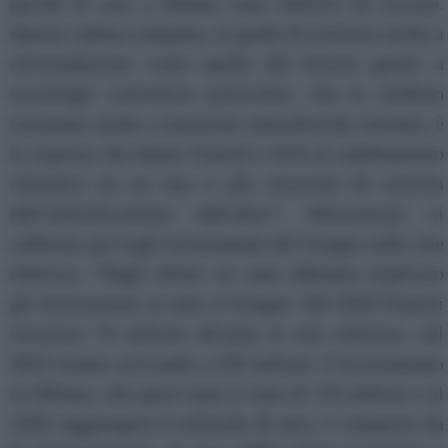
perché le aree a Milano sono difficili da trovare.
Questa cabina compatta, in grado di resistere anche a
un'esondazione come quella del Seveso grazie a
tecnologie costruttive particolari, che la rendono
resistente anche a situazioni atmosferiche estreme, è
la risposta che danno Unareti e A2A al cambiamento
climatico da un lato e alla necessità di crescita
dell’elettrificazione dall'altro”. Mazzoncini si
sofferma poi sugli investimenti del Gruppo sulla rete
elettrica: “Negli ultimi tre anni abbiamo triplicato
gli investimenti in tutto il Gruppo. Nel 2020 Unareti
investiva 70 milioni all'anno in rete elettrica, nel
2023 stiamo arrivando a 230 milioni. L'investimento
su Milano, che quest’anno è stato di 135 milioni e al
2030 raggiungerà il miliardo di euro, è composto da