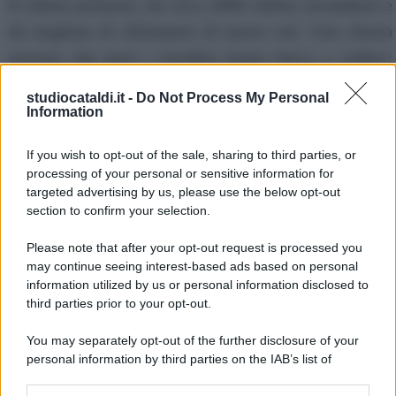
8 cabine primarie, da circa 2000 cabine secondarie e
da migliaia di chilometri di nuove reti. Uno sforzo
enorme che però i cittadini fanno fatica a vedere:
come è fantasma e sotterranea questa cabina è
studiocataldi.it -
Do Not Process My Personal
‘fantasma’ anche il lavoro che fanno i nostri
Information
operatori di Unareti, un lavoro preziosissimo senza il
If you wish to opt-out of the sale, sharing to third parties, or
quale non potremmo avere sviluppo e
processing of your personal or sensitive information for
decarbonizzazione nella nostra città” ha concluso.
targeted advertising by us, please use the below opt-out
section to confirm your selection.
Altre notizie dell'ultima ora
Please note that after your opt-out request is processed you
may continue seeing interest-based ads based on personal
-->
information utilized by us or personal information disclosed to
third parties prior to your opt-out.
Salva in PDF | Stampa
You may separately opt-out of the further disclosure of your
personal information by third parties on the IAB’s list of
downstream participants.
Su di noi: