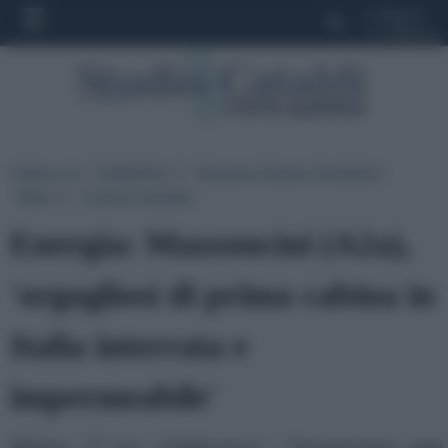
»
Seguici
»
Collabora
Ultima ora
|
Categorie
|
Rassegna Stampa Quotidiani
|
▼
Altro
|
Archivio Attualita
▼
Energia: Mazzoncini (A2a),
'orgogliosi di prima cabina in
Italia interrata e
impermeabile'
Milano, 17 nov. (Adnkronos) - “Inauguriamo oggi