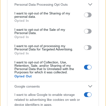
Contatti
Personal Data Processing Opt Outs
This information may also be disclosed by us to third parties
La redazione
on the IAB’s List of Downstream Participants that may further
Pubblicità
I want to opt-out of the Sharing of my
disclose it to other third parties.
personal data.
Network assistenza
Opted In
Consulenza legale
Please note that this website/app uses one or more Google
News per il tuo sito
services and may gather and store information including but
I want to opt-out of the Sale of my
Categorie
Personal Data.
not limited to your visit or usage behaviour. You may click to
Tag Giuridici
Opted In
grant or deny consent to Google and its third-party tags to
Informativa sulla privacy
use your data for below specified purposes in below Google
I want to opt-out of processing my
Change privacy settings
consent section.
Personal Data for Targeted Advertising.
Opted In
I want to opt-out of Collection, Use,
Codici e leggi:
Retention, Sale, and/or Sharing of my
Codice Civile
Personal Data that Is Unrelated with the
Purposes for which it was collected.
Codice penale
Opted Out
Codice procedura civile
Codice procedura penale
Google consents
Codice della strada
Tutta la raccolta normativa
I want to allow Google to enable storage
related to advertising like cookies on web or
device identifiers in apps.