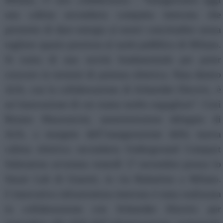
una cabina secondaria compatta interrata che
permette di dare energia ai nostri concittadini senza
togliere spazio prezioso al suolo pubblico di Milano.
Si tratta di una novità fondamentale per poter
crescere in termini di potenza elettrica. Nata dentro
A2A, con la collaborazione di Schneider Electric, è
un’innovazione di cui siamo molto orgogliosi”. Così
Renato Mazzoncini, amministratore delegato di
A2A, a margine dell’inaugurazione della nuova
cabina elettrica secondaria Underground Compact
Substation avvenuta venerdì 17 novembre presso lo
Smart Lab di Unareti, in via Rubattino a Milano.
L’innovativa infrastruttura interrata è stata realizzata
in collaborazione con Schneider Electric per