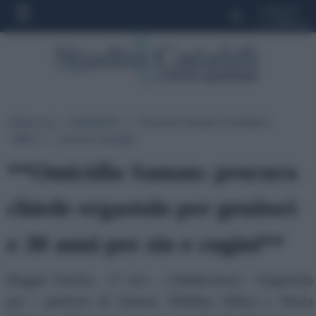
»
Seguici
»
Collabora
Ultima ora
|
Categorie
|
Rassegna Stampa Quotidiani
|
▼
Altro
|
Archivio Attualita
▼
**Omicidio Saman: procura
chiede ergastolo per genitori
e 30 anni per zio e cugini**
Reggio Emilia , 17 nov. - (Adnkronos) - Ergastolo
per i genitori di Saman, Shabbar Abbas e Nazia