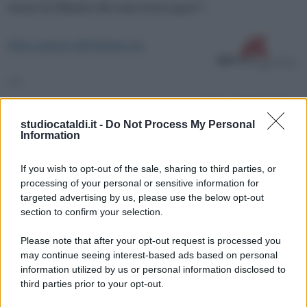
verso la libertà che non trova pace”.
Altre notizie dell'ultima ora
-->
Salva in PDF | Stampa
studiocataldi.it -
Do Not Process My Personal
Information
Su di noi:
If you wish to opt-out of the sale, sharing to third parties, or
Contatti
processing of your personal or sensitive information for
La redazione
targeted advertising by us, please use the below opt-out
Pubblicità
section to confirm your selection.
Network assistenza
Consulenza legale
Please note that after your opt-out request is processed you
News per il tuo sito
may continue seeing interest-based ads based on personal
Categorie
information utilized by us or personal information disclosed to
Tag Giuridici
third parties prior to your opt-out.
Informativa sulla privacy
Change privacy settings