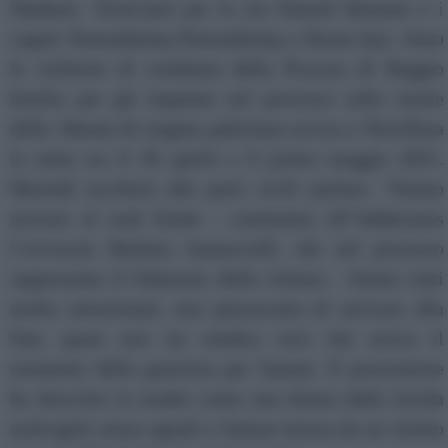
Shaheen. Trent'anni per lo zio Danish Hasnain e i
cugini Nomanhulaq Nomanhulaq e Ikram Ijaz. Sono
le richieste di condanna della Procura di Reggio
Emilia per gli imputati nel processo sulla morte
della 18enne di origine pakistana uccisa a Novellara
la notte tra il 30 aprile e il primo maggio 2021.
Martedì toccherà alle parti civili parlare. “Siamo
arrivati al rush finale - commenta all’Adnkronos
l’avvocato Barbara Iannuccelli, che nel processo
rappresenta il fidanzato della vittima - Siamo tutti
molto emozionati, non pensavamo di arrivare alla
fine, quasi non mi sembra vero che arriva il
momento della giustizia per Saman. Il procuratore
ha descritto la madre come una donna dalla lucida
malvagità senza uguali e Saman mossa da un istinto