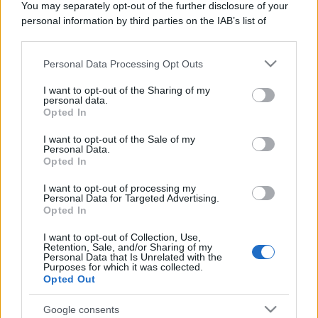
You may separately opt-out of the further disclosure of your
personal information by third parties on the IAB’s list of
downstream participants.
Codici e leggi:
Codice Civile
Personal Data Processing Opt Outs
This information may also be disclosed by us to third parties
Codice penale
on the IAB’s List of Downstream Participants that may further
Codice procedura civile
I want to opt-out of the Sharing of my
disclose it to other third parties.
personal data.
Codice procedura penale
Opted In
Codice della strada
Please note that this website/app uses one or more Google
Tutta la raccolta normativa
services and may gather and store information including but
I want to opt-out of the Sale of my
Personal Data.
not limited to your visit or usage behaviour. You may click to
Opted In
grant or deny consent to Google and its third-party tags to
use your data for below specified purposes in below Google
Risorse giuridiche:
I want to opt-out of processing my
consent section.
Personal Data for Targeted Advertising.
Calcolo mantenimento
Opted In
Interessi e Rivalutazione
Nota Spese Avvocati
I want to opt-out of Collection, Use,
Calcolo danno biologico
Retention, Sale, and/or Sharing of my
Personal Data that Is Unrelated with the
Calcolo codice fiscale
Purposes for which it was collected.
Dizionario Giuridico
Opted Out
Ebook di diritto
Tutte le risorse
Google consents